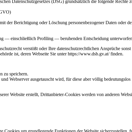
chen Datenschutzgesetzes (DSG) grundsätzlich die folgende Rechte z
DSGVO)
 mit der Berichtigung oder Löschung personenbezogener Daten oder d
beitung — einschließlich Profiling — beruhenden Entscheidung unterwo
chutzrecht verstößt oder Ihre datenschutzrechtlichen Ansprüche sonst i
örde ist, deren Webseite Sie unter https://www.dsb.gv.at/ finden.
 zu speichern.
nd Webserver ausgetauscht wird, für diese aber völlig bedeutungslos 
rer Website erstellt, Drittanbieter-Cookies werden von anderen Website
e Cookies um grundlegende Funktionen der Website sicherzustellen, fu