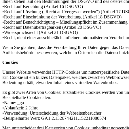
Ihnen stehen laut den Bestimmungen der DSGVO und des österreichis
•Recht auf Berichtung (Artikel 16 DSGVO)
•Recht auf Löschung („Recht auf Vergessenwerden") (Artikel 17 
•Recht auf Einschränkung der Verarbeitung (Artikel 18 DSGVO)
•Recht auf Benachrichtigung – Mitteilungspflicht im Zusammenhang
•Recht auf Datenübertragbarkeit (Artikel 20 DSGVO)
•Widerspruchsrecht (Artikel 21 DSGVO)
•Recht, nicht einer ausschließlich auf einer automatisierten Verar
Wenn Sie glauben, dass die Verarbeitung Ihrer Daten gegen das Datens
Aufsichtsbehörde beschweren, welche in Österreich die Datenschutzbeh
Cookies
Unsere Website verwendet HTTP-Cookies um nutzerspezifische Daten
Ein Cookie ist ein kurzes Datenpaket, welches zwischen Webbrowser u
Bedeutung erhält, etwa den Inhalt eines virtuellen Warenkorbes.
Es gibt zwei Arten von Cookies: Erstanbieter-Cookies werden von unse
Beispielhafte Cookiedaten:
•Name: _ga
•Ablaufzeit: 2 Jahre
•Verwendung: Unterscheidung der Webseitenbesucher
•Beispielhafter Wert: GA1.2.1326744211.152211080574
Man unterscheidet drei Kategorien von Cookies: unbedingt notwendig